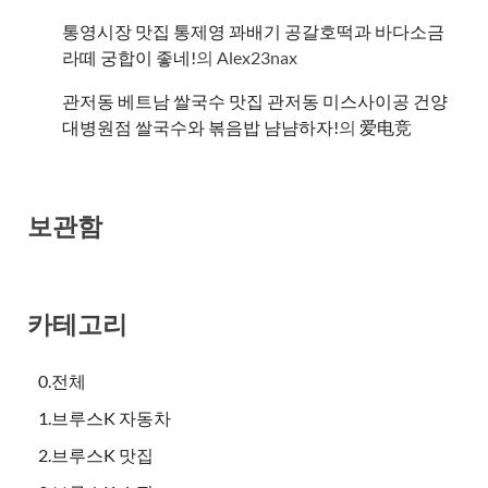
통영시장 맛집 통제영 꽈배기 공갈호떡과 바다소금
라떼 궁합이 좋네!
의
Alex23nax
관저동 베트남 쌀국수 맛집 관저동 미스사이공 건양
대병원점 쌀국수와 볶음밥 냠냠하자!
의
爱电竞
보관함
카테고리
0.전체
1.브루스K 자동차
2.브루스K 맛집