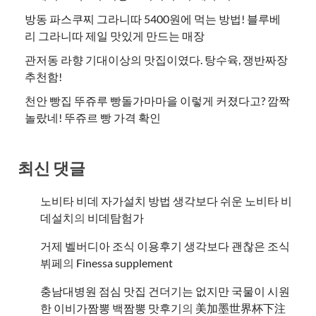
방동 파스쿠찌 그라니따 5400원에 먹는 방법! 블루베
리 그라니따 제일 맛있게 만드는 매장
관저동 라향 기대이상의 맛집이였다. 탕수육, 쟁반짜장
추천함!
천안 빵집 뚜쥬루 빵돌가마마을 이렇게 커졌다고? 깜짝
놀랐네! 뚜쥬르 빵 가격 확인
최신 댓글
노비타 비데 자가설치 방법 생각보다 쉬운 노비타 비
데설치
의
비데탐험가
거제 벨버디아 조식 이용후기 생각보다 괜찮은 조식
뷔페
의
​Finessa supplement
충남대병원 점심 맛집 건더기는 없지만 국물이 시원
한 이비가짬뽕 백짬뽕 맛후기
의
美加墨世界杯下注