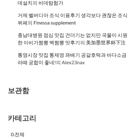
데설치
의
비데탐험가
거제 벨버디아 조식 이용후기 생각보다 괜찮은 조식
뷔페
의
​Finessa supplement
충남대병원 점심 맛집 건더기는 없지만 국물이 시원
한 이비가짬뽕 백짬뽕 맛후기
의
美加墨世界杯下注
통영시장 맛집 통제영 꽈배기 공갈호떡과 바다소금
라떼 궁합이 좋네!
의
Alex23nax
보관함
카테고리
0.전체