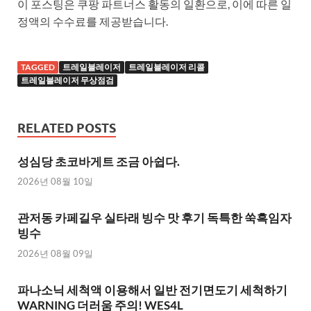
이 포스팅은 쿠팡 파트너스 활동의 일환으로, 이에 따른 일
정액의 수수료를 제공받습니다.
TAGGED
트레일블레이저
트레일블레이저 리콜
트레일블레이저 무상점검
RELATED POSTS
성심당 초코바게트 조금 아쉽다.
2026년 08월 10일
관저동 카페길우 실타래 빙수 맛 후기 독특한 쑥흑임자
빙수
2026년 08월 09일
파나소닉 세척액 이용해서 일반 전기면도기 세척하기
WARNING 더러움 주의! WES4L