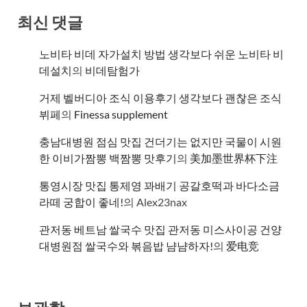
최신 댓글
노비타 비데 자가설치 방법 생각보다 쉬운 노비타 비
데설치
의
비데탐험가
거제 벨버디아 조식 이용후기 생각보다 괜찮은 조식
뷔페
의
​Finessa supplement
충남대병원 점심 맛집 건더기는 없지만 국물이 시원
한 이비가짬뽕 백짬뽕 맛후기
의
美加墨世界杯下注
통영시장 맛집 통제영 꽈배기 공갈호떡과 바다소금
라떼 궁합이 좋네!
의
Alex23nax
관저동 베트남 쌀국수 맛집 관저동 미스사이공 건양
대병원점 쌀국수와 볶음밥 냠냠하자!
의
爱电竞