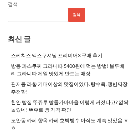
검색
검색
최신 글
스케쳐스 맥스쿠셔닝 프리미어3 구매 후기
방동 파스쿠찌 그라니따 5400원에 먹는 방법! 블루베
리 그라니따 제일 맛있게 만드는 매장
관저동 라향 기대이상의 맛집이였다. 탕수육, 쟁반짜장
추천함!
천안 빵집 뚜쥬루 빵돌가마마을 이렇게 커졌다고? 깜짝
놀랐네! 뚜쥬르 빵 가격 확인
도안동 카페 향옥 카페 호박빙수 아직도 계속 맛있음 ㅎ
ㅎ