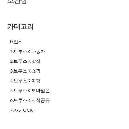
보관함
카테고리
0.전체
1.브루스K 자동차
2.브루스K 맛집
3.브루스K 쇼핑
4.브루스K 여행
5.브루스K 모바일폰
6.브루스K 지식공유
7.K-STOCK