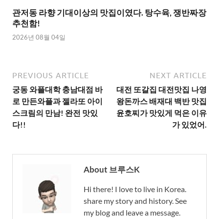
관저동 라향 기대이상의 맛집이였다. 탕수육, 쟁반짜장
추천함!
2026년 08월 04일
PREVIOUS ARTICLE
NEXT ARTICLE
궁동 와플대학 충남대점 바
대전 또갈집 대전맛집 나영
로 만든와플과 젤라또 아이
왕돈까스 배재대 백반 맛집
스크림의 만남! 완전 맛있
윤호찌가 맛있게 먹은 이유
다!!
가 있었어.
About 브루스K
Hi there! I love to live in Korea.
share my story and history. See
my blog and leave a message.