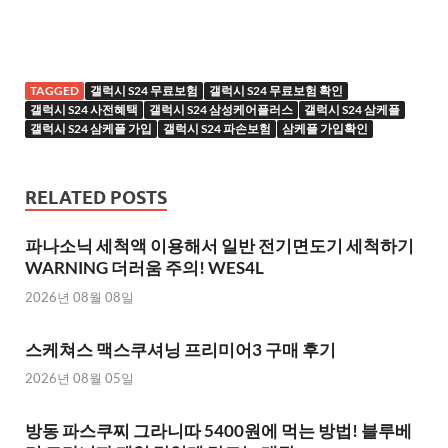
TAGGED
갤럭시 S24 무료보험
갤럭시 S24 무료보험 확인
갤럭시 S24 사전혜택
갤럭시 S24 삼성케어플러스
갤럭시 S24 삼케플
갤럭시 S24 삼케플 가입
갤럭시 S24 파손보험
삼케플 가입확인
RELATED POSTS
파나소닉 세척액 이용해서 일반 전기면도기 세척하기
WARNING 더러움 주의! WES4L
2026년 08월 08일
스케쳐스 맥스쿠셔닝 프리미어3 구매 후기
2026년 08월 05일
방동 파스쿠찌 그라니따 5400원에 먹는 방법! 블루베