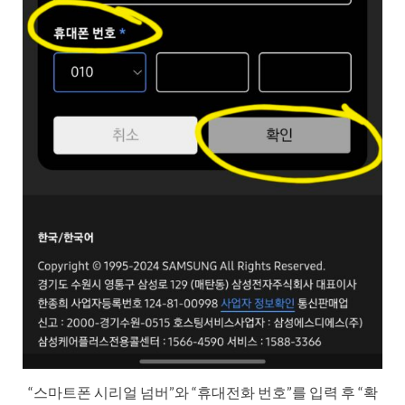
“스마트폰 시리얼 넘버”와 “휴대전화 번호”를 입력 후 “확