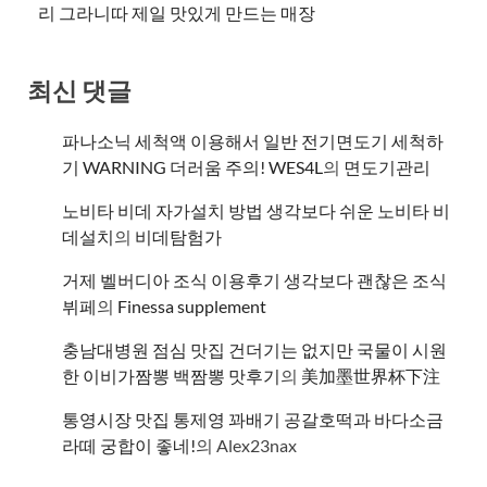
리 그라니따 제일 맛있게 만드는 매장
최신 댓글
파나소닉 세척액 이용해서 일반 전기면도기 세척하
기 WARNING 더러움 주의! WES4L
의
면도기관리
노비타 비데 자가설치 방법 생각보다 쉬운 노비타 비
데설치
의
비데탐험가
거제 벨버디아 조식 이용후기 생각보다 괜찮은 조식
뷔페
의
​Finessa supplement
충남대병원 점심 맛집 건더기는 없지만 국물이 시원
한 이비가짬뽕 백짬뽕 맛후기
의
美加墨世界杯下注
통영시장 맛집 통제영 꽈배기 공갈호떡과 바다소금
라떼 궁합이 좋네!
의
Alex23nax