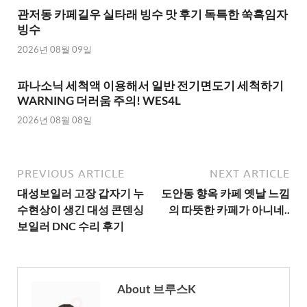
관저동 카페길우 실타래 빙수 맛 후기 독특한 쑥흑임자
빙수
2026년 08월 09일
파나소닉 세척액 이용해서 일반 전기면도기 세척하기
WARNING 더러움 주의! WES4L
2026년 08월 08일
PREVIOUS ARTICLE
NEXT ARTICLE
대성보일러 고장 갑자기 누
도안동 향옥 카페 옛날 느낌
수현상이 생긴 대성 콘덴싱
의 따뜻한 카페가 아니네..
보일러 DNC 수리 후기
About 브루스K