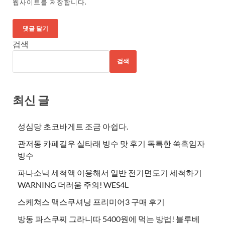
웹사이트를 저장합니다.
검색
검색
최신 글
성심당 초코바게트 조금 아쉽다.
관저동 카페길우 실타래 빙수 맛 후기 독특한 쑥흑임자
빙수
파나소닉 세척액 이용해서 일반 전기면도기 세척하기
WARNING 더러움 주의! WES4L
스케쳐스 맥스쿠셔닝 프리미어3 구매 후기
방동 파스쿠찌 그라니따 5400원에 먹는 방법! 블루베