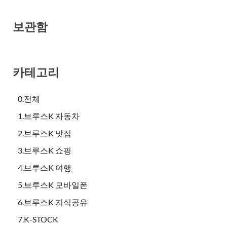
보관함
카테고리
0.전체
1.브루스K 자동차
2.브루스K 맛집
3.브루스K 쇼핑
4.브루스K 여행
5.브루스K 모바일폰
6.브루스K 지식공유
7.K-STOCK