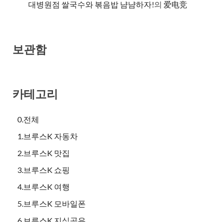
대병원점 쌀국수와 볶음밥 냠냠하자!
의
爱电竞
보관함
카테고리
0.전체
1.브루스K 자동차
2.브루스K 맛집
3.브루스K 쇼핑
4.브루스K 여행
5.브루스K 모바일폰
6.브루스K 지식공유