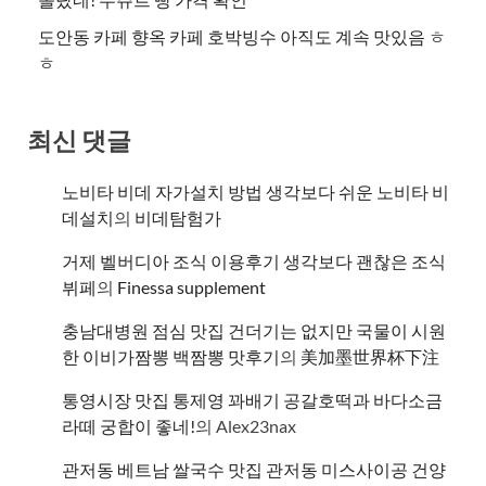
도안동 카페 향옥 카페 호박빙수 아직도 계속 맛있음 ㅎ
ㅎ
최신 댓글
노비타 비데 자가설치 방법 생각보다 쉬운 노비타 비
데설치
의
비데탐험가
거제 벨버디아 조식 이용후기 생각보다 괜찮은 조식
뷔페
의
​Finessa supplement
충남대병원 점심 맛집 건더기는 없지만 국물이 시원
한 이비가짬뽕 백짬뽕 맛후기
의
美加墨世界杯下注
통영시장 맛집 통제영 꽈배기 공갈호떡과 바다소금
라떼 궁합이 좋네!
의
Alex23nax
관저동 베트남 쌀국수 맛집 관저동 미스사이공 건양