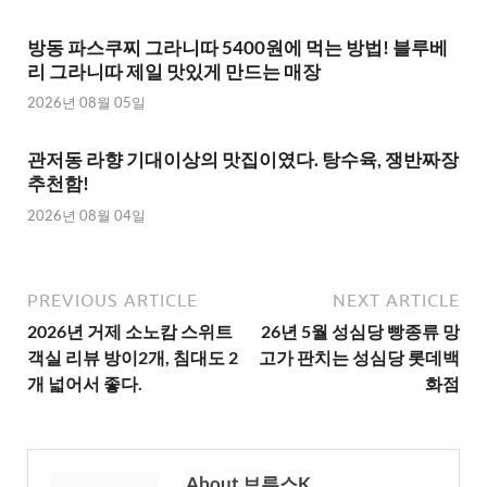
방동 파스쿠찌 그라니따 5400원에 먹는 방법! 블루베
리 그라니따 제일 맛있게 만드는 매장
2026년 08월 05일
관저동 라향 기대이상의 맛집이였다. 탕수육, 쟁반짜장
추천함!
2026년 08월 04일
PREVIOUS ARTICLE
NEXT ARTICLE
2026년 거제 소노캄 스위트
26년 5월 성심당 빵종류 망
객실 리뷰 방이2개, 침대도 2
고가 판치는 성심당 롯데백
개 넓어서 좋다.
화점
About 브루스K