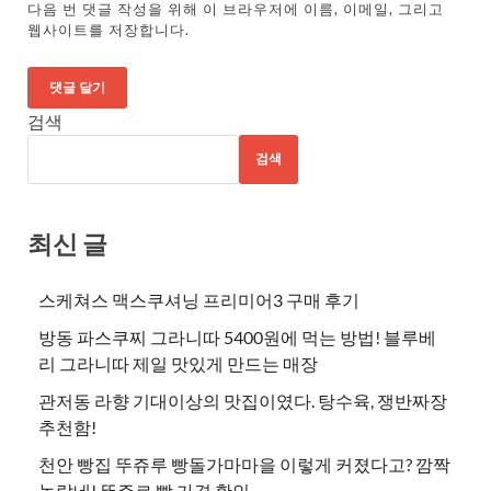
다음 번 댓글 작성을 위해 이 브라우저에 이름, 이메일, 그리고
웹사이트를 저장합니다.
검색
검색
최신 글
스케쳐스 맥스쿠셔닝 프리미어3 구매 후기
방동 파스쿠찌 그라니따 5400원에 먹는 방법! 블루베
리 그라니따 제일 맛있게 만드는 매장
관저동 라향 기대이상의 맛집이였다. 탕수육, 쟁반짜장
추천함!
천안 빵집 뚜쥬루 빵돌가마마을 이렇게 커졌다고? 깜짝
놀랐네! 뚜쥬르 빵 가격 확인